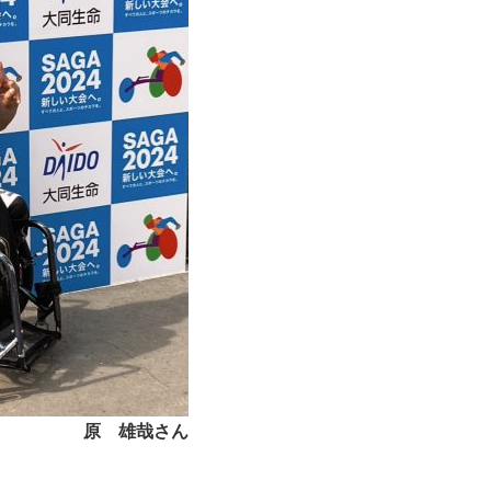
原 雄哉さん