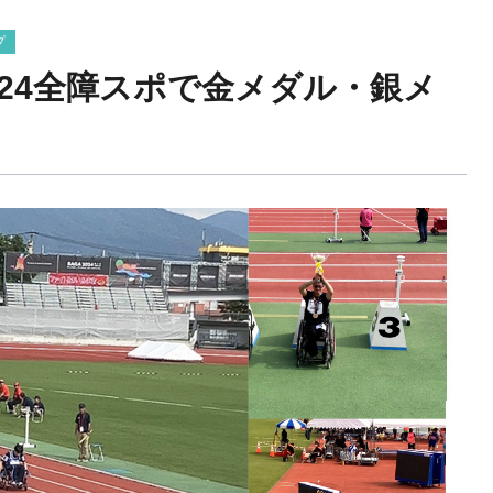
プ
024全障スポで金メダル・銀メ