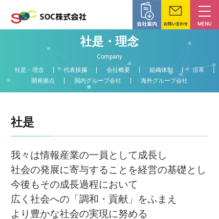
社是・理念
Company
社是・理念
代表挨拶
会社概要
組織体制
沿革
開発拠点
国内グループ会社
海外グループ会社
社是
我々は情報産業の一員として成長し
社会の発展に寄与することを経営の基礎とし
今後もその成長過程において
広く社会への「調和・貢献」をふまえ
より豊かな社会の実現に努める